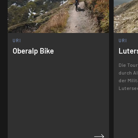
URI
URI
Oberalp Bike
Luter
Die Tour
durch A
der Mili
Luterse